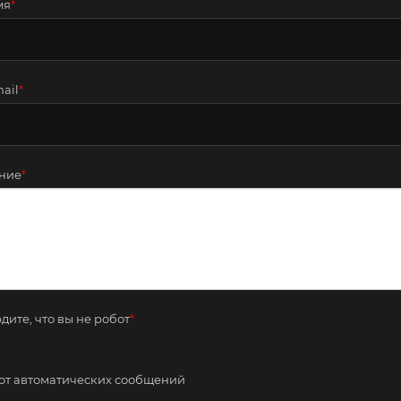
мя
*
ail
*
ние
*
дите, что вы не робот
*
от автоматических сообщений