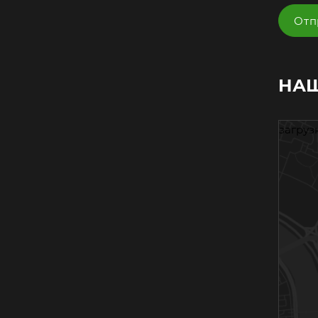
НАШ
загрузк