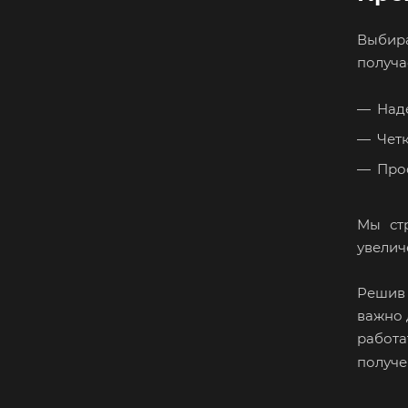
Выбир
получа
Над
Четк
Про
Мы ст
увелич
Решив 
важно 
работ
получе