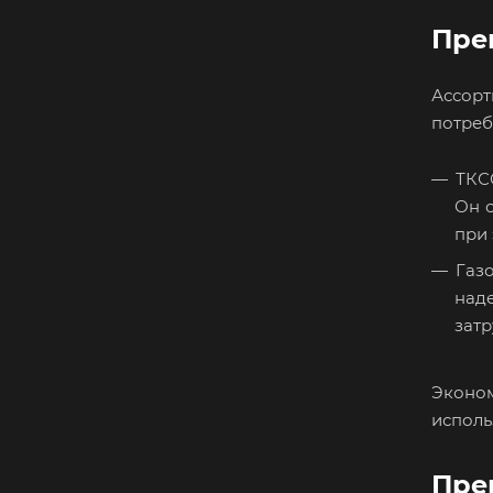
Пре
Ассор
потреб
ТКС
Он о
при 
Газ
над
затр
Эконом
исполь
Пре