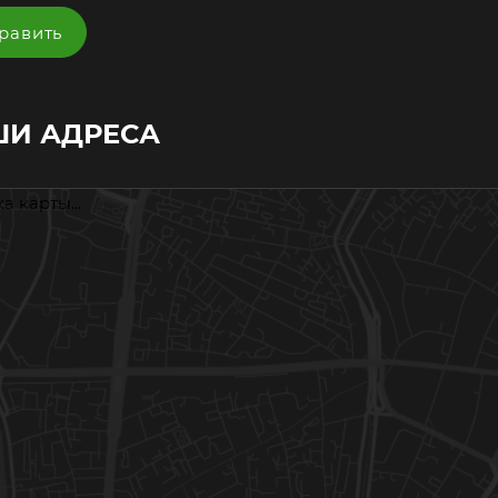
И АДРЕСА
а карты...