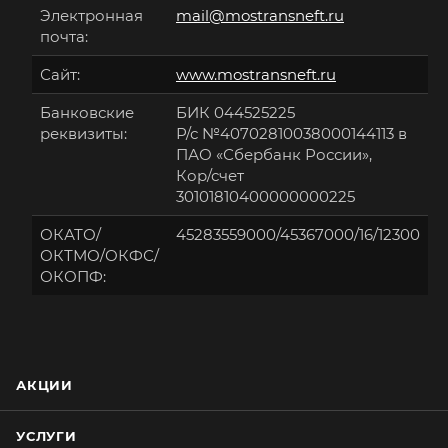
Электронная
mail@mostransneft.ru
почта:
Сайт:
www.mostransneft.ru
Банковские
БИК 044525225
реквизиты:
Р/с №40702810038000144113 в
ПАО «Сбербанк России»,
Кор/счет
30101810400000000225
ОКАТО/
45283559000/45367000/16/12300
ОКТМО/ОКФС/
ОКОПФ:
АКЦИИ
УСЛУГИ